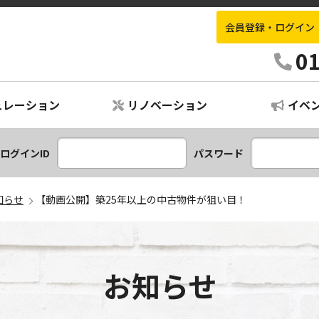
会員登録・ログイン
土地・中古住宅専門店 ハウジング重兵衛
0
ュレーション
リノベーション
イベ
ションプラン
レーション
ログインID
パスワード
知らせ
【動画公開】築25年以上の中古物件が狙い目！
お知らせ