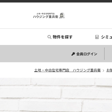
物件を探す
シミ
中古マンション
中古一戸建て
新築一戸建て
土地
リノベー
シミュ
会員ログイン
土地・中古住宅専門店 ハウジング重兵衛
お