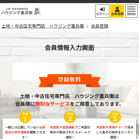
土地・中古住宅専門店
ログイン
会員登録
MENU
土地・中古住宅専門店 ハウジング重兵衛
会員登録
会員情報入力画面
土地・中古住宅専門店 ハウジング重兵衛は
会員様に
特別なサービス
をご用意しております。
その
その
その
1
2
3
一般には公開していない
会員
希望条件登録機能
でご希望の
希望条件検索ボタン
で保存
限定の物件情報
を閲覧できま
物件が販売されたらメールで
した条件の物件をカンタン
す！
通知！
確認！