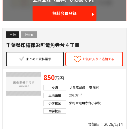
無料会員登録
土地
上物有
千葉県印旛郡栄町竜角寺台４丁目
まとめて資料請求
お気に入りに追加する
850
万円
ＪＲ成田線 安食駅
交通
208.37㎡
土地面積
栄町立竜角寺台小学校
小学校区
-
中学校区
登録日：2026/1/14