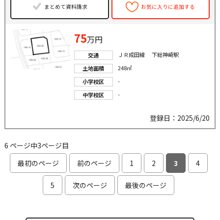
まとめて資料請求
お気に入りに追加する
75
万円
ＪＲ成田線 下総神崎駅
交通
248㎡
土地面積
-
小学校区
-
中学校区
登録日：2025/6/20
6 ページ中3ページ目
最初のページ
前のページ
1
2
3
4
5
次のページ
最後のページ