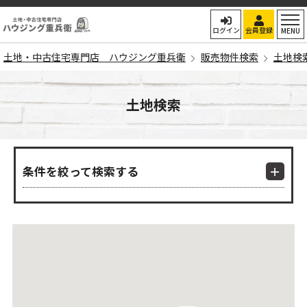
土地・中古住宅専門店
ログイン
会員登録
MENU
土地・中古住宅専門店 ハウジング重兵衛
販売物件検索
土地検
土地検索
条件を絞って検索する