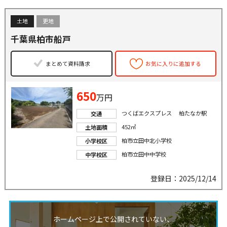
土地
更地
千葉県柏市船戸
まとめて資料請求
お気に入りに追加する
650
万円
つくばエクスプレス 柏たなか駅
交通
452㎡
土地面積
柏市立田中北小学校
小学校区
柏市立田中中学校
中学校区
登録日：2025/12/14
ホームページ上で公開されていない、